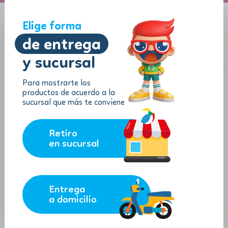
A domicilio
Jugueton Autopista
Elige forma
de entrega
y sucursal
Menu
$
0.00
Para mostrarte los
productos de acuerdo a la
sucursal que más te conviene
Retiro
en sucursal
Entrega
a domicilio