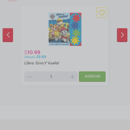
ANTERIOR
SIG
10.99
$
$
9.89
Libro: Gira Y Vuela!
remove
add
AGREGAR